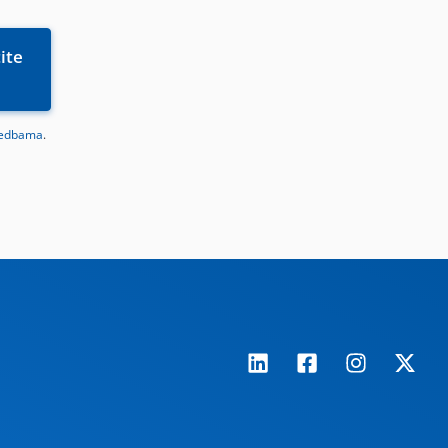
redbama
.