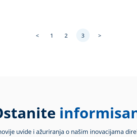
<
1
2
3
>
Ostanite
angažovan
novije uvide i ažuriranja o našim inovacijama dire