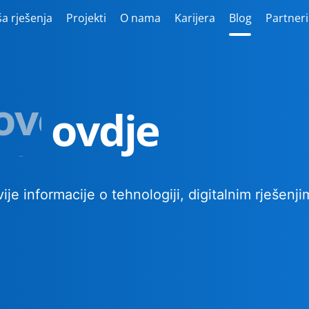
a rješenja
Projekti
O nama
Karijera
Blog
Partneri
ove
ovdje
je informacije o tehnologiji, digitalnim rješenji