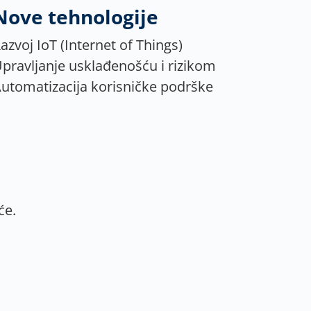
Nove tehnologije
azvoj IoT (Internet of Things)
pravljanje usklađenošću i rizikom
utomatizacija korisničke podrške
će.