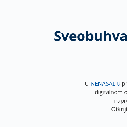
Sveobuhvat
U
NENASAL-u
pr
digitalnom o
napr
Otkri