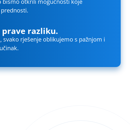
 bismo otkrili mogućnosti koje
 prednosti.
 prave razliku.
, svako rješenje oblikujemo s pažnjom i
učinak.