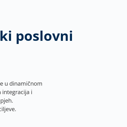
ki poslovni
ise u dinamičnom
integracija i
pjeh.
ljeve.