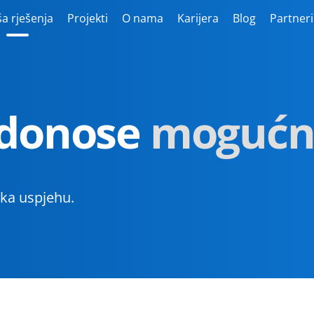
a rješenja
Projekti
O nama
Karijera
Blog
Partneri
 donose
inovacij
 ka uspjehu.