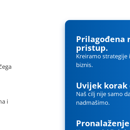
Prilagođena r
pristup.
Kreiramo strategije 
biznis.
 čega
Uvijek korak 
Naš cilj nije samo d
ma i
nadmašimo.
Pronalaženje