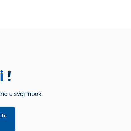
i
!
no u svoj inbox.