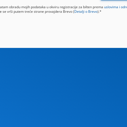
vatam obradu mojih podataka u okviru registracije za bilten prema
uslovima i od
e se vrši putem treće strane provajdera Brevo (
Detalji o Brevo
).*