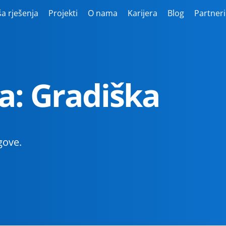
a rješenja
Projekti
O nama
Karijera
Blog
Partneri
a: Gradiška
gove.