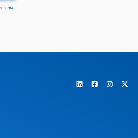
redbama
.