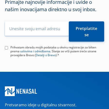
Primajte najnovije informacije i uvide o
našim inovacijama direktno u svoj inbox.
Prihvatam obradu mojih podataka u okviru registracije za bilten
prema
uslovima i odredbama
. Slanje se vrši putem treće strane
provajdera Brevo (
Detalji o Brevo
).*
Pretvaramo ideje u digitalnu stvarnost.