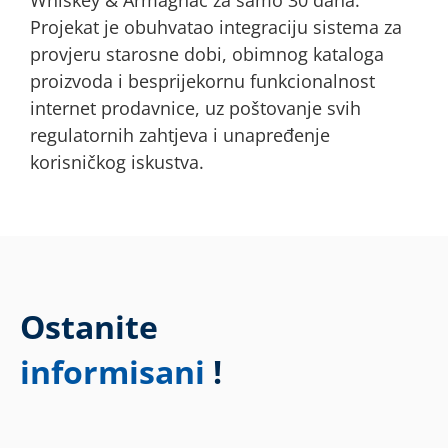
Whiskey & Armagnac za samo 30 dana.
Projekat je obuhvatao integraciju sistema za
provjeru starosne dobi, obimnog kataloga
proizvoda i besprijekornu funkcionalnost
internet prodavnice, uz poštovanje svih
regulatornih zahtjeva i unapređenje
korisničkog iskustva.
Ostanite
ažurirani
!
informisani