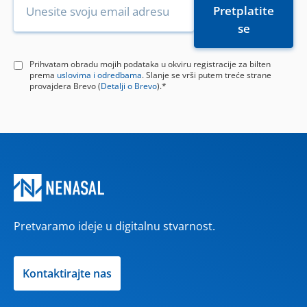
Prihvatam obradu mojih podataka u okviru registracije za bilten
prema
uslovima i odredbama
. Slanje se vrši putem treće strane
provajdera Brevo (
Detalji o Brevo
).*
Pretvaramo ideje u digitalnu stvarnost.
Kontaktirajte nas