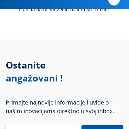
Izgleda da ne možemo nači to što tražite.
Ostanite
angažovani
!
Primajte najnovije informacije i uvide o
našim inovacijama direktno u svoj inbox.